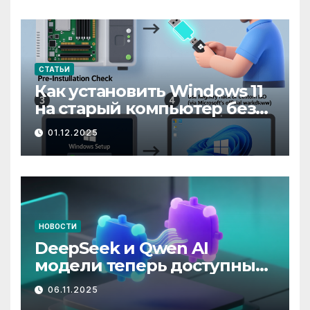
СТАТЬИ
Как установить Windows 11
на старый компьютер без
UEFI и TPM.
01.12.2025
НОВОСТИ
DeepSeek и Qwen AI
модели теперь доступны
как Ubuntu Snaps.
06.11.2025